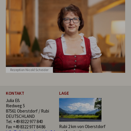
Rezeption Nicolé Scheider
KONTAKT
LAGE
Julia Eß
Riedweg 5
87561 Oberstdorf / Rubi
DEUTSCHLAND
Tel.
+49 8322 977 840
Rubi 2 km von Oberstdorf
Fax +49 8322 977 84 86