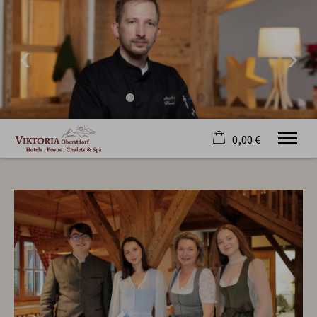
0,00 €
×
23. bis 30. August
Warenkorb ist leer
2 Erwachsene
Willkommen
Hotel
Zimmer
Fewos&Chalets