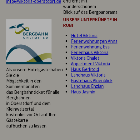
entfernt mit
info@viktoria-oberstdorf.de
wunderschönem
Blick auf das Bergpanorama
UNSERE UNTERKÜNFTE IN
RUBI
Hotel Viktoria
Ferienwohnungen Anna
Ferienwohnung Ess
Ferienhaus Viktoria
Viktoria Chalet
Appartment Viktoria
Haus Berktold
Als unsere Hotelgäste haben
Landhaus Viktoria
Sie die
Gästehaus Alpenblick
Möglichkeit in den
Landhaus Enzian
Sommermonaten
Haus Jasmin
das Bergbahnticket für alle
Bergbahnen
in Oberstdorf und dem
Kleinwalsertal
kostenlos vor Ort auf Ihre
Gästekarte
aufbuchen zu lassen.