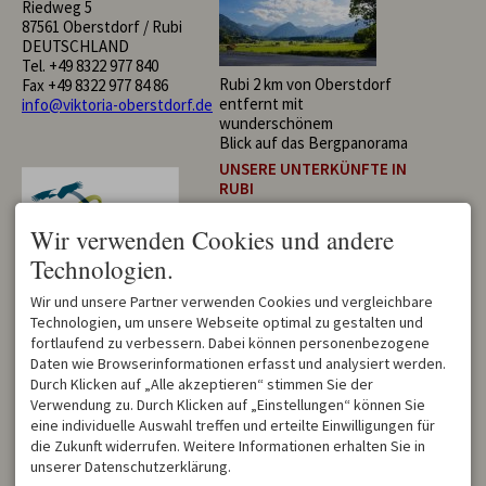
Riedweg 5
87561 Oberstdorf / Rubi
DEUTSCHLAND
Tel.
+49 8322 977 840
Rubi 2 km von Oberstdorf
Fax +49 8322 977 84 86
entfernt mit
info@viktoria-oberstdorf.de
wunderschönem
Blick auf das Bergpanorama
UNSERE UNTERKÜNFTE IN
RUBI
Hotel Viktoria
Wir verwenden Cookies und andere
Ferienwohnungen Anna
Ferienwohnung Ess
Technologien.
Ferienhaus Viktoria
Viktoria Chalet
Wir und unsere Partner verwenden Cookies und vergleichbare
Appartment Viktoria
Technologien, um unsere Webseite optimal zu gestalten und
Haus Berktold
Als unsere Hotelgäste haben
fortlaufend zu verbessern. Dabei können personenbezogene
Landhaus Viktoria
Sie die
Daten wie Browserinformationen erfasst und analysiert werden.
Gästehaus Alpenblick
Möglichkeit in den
Durch Klicken auf „Alle akzeptieren“ stimmen Sie der
Landhaus Enzian
Sommermonaten
Verwendung zu. Durch Klicken auf „Einstellungen“ können Sie
Haus Jasmin
das Bergbahnticket für alle
eine individuelle Auswahl treffen und erteilte Einwilligungen für
Bergbahnen
die Zukunft widerrufen. Weitere Informationen erhalten Sie in
in Oberstdorf und dem
unserer Datenschutzerklärung.
Kleinwalsertal