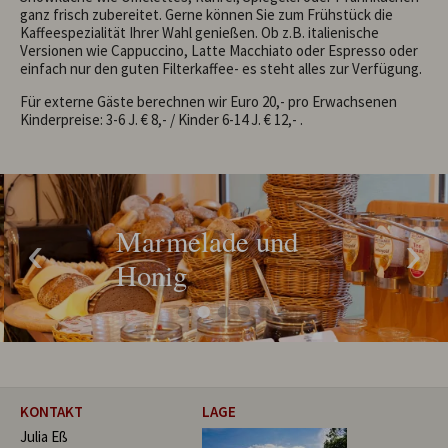
Wellness
ganz frisch zubereitet. Gerne können Sie zum Frühstück die
Kaffeespezialität Ihrer Wahl genießen. Ob z.B. italienische
Restaurant
Versionen wie Cappuccino, Latte Macchiato oder Espresso oder
Kids/Teenies
einfach nur den guten Filterkaffee- es steht alles zur Verfügung.
Oberstdorf
Für externe Gäste berechnen wir Euro 20,- pro Erwachsenen
Kinderpreise: 3-6 J. € 8,- / Kinder 6-14 J. € 12,- .
Deutsch
Tel.
08322 977 840
Marmelade und
Honig
KONTAKT
LAGE
Julia Eß