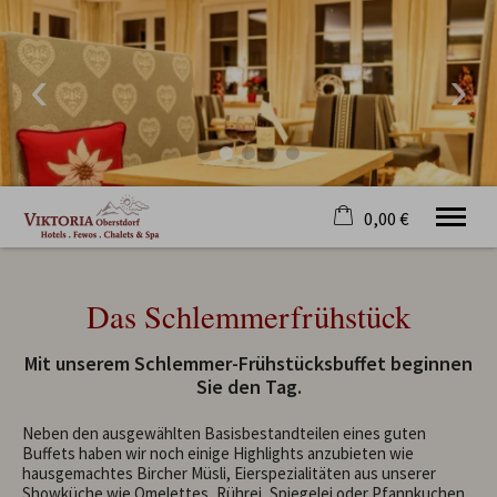
0,00 €
×
23. bis 30. August
Warenkorb ist leer
Das Schlemmerfrühstück
2 Erwachsene
Mit unserem Schlemmer-Frühstücksbuffet beginnen
Sie den Tag.
Willkommen
Hotel
Neben den ausgewählten Basisbestandteilen eines guten
Buffets haben wir noch einige Highlights anzubieten wie
Zimmer
hausgemachtes Bircher Müsli, Eierspezialitäten aus unserer
Fewos&Chalets
Showküche wie Omelettes, Rührei, Spiegelei oder Pfannkuchen